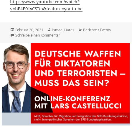
https://www.youtube.com/watch?
v=bF4F01sCSDo&feature=youtu.be
Veröffentlicht
Autor
Kategorien
Februar 20, 2021
Ismael Hares
Berichte / Events
am
zu Deutsche Waffexporte – Aufzeichnung u
Schreibe einen Kommentar