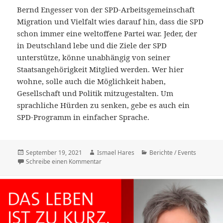
Bernd Engesser von der SPD-Arbeitsgemeinschaft
Migration und Vielfalt wies darauf hin, dass die SPD
schon immer eine weltoffene Partei war. Jeder, der
in Deutschland lebe und die Ziele der SPD
unterstütze, könne unabhängig von seiner
Staatsangehörigkeit Mitglied werden. Wer hier
wohne, solle auch die Möglichkeit haben,
Gesellschaft und Politik mitzugestalten. Um
sprachliche Hürden zu senken, gebe es auch ein
SPD-Programm in einfacher Sprache.
Veröffentlicht
Autor
Kategorien
September 19, 2021
Ismael Hares
Berichte / Events
am
zu AG Migration und Vielfalt Breisgau und 
Schreibe einen Kommentar