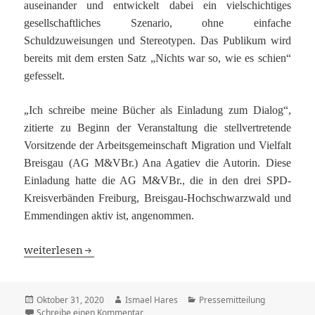
auseinander und entwickelt dabei ein vielschichtiges
gesellschaftliches Szenario, ohne einfache
Schuldzuweisungen und Stereotypen. Das Publikum wird
bereits mit dem ersten Satz „Nichts war so, wie es schien“
gefesselt.
„
Ich schreibe meine Bücher als Einladung zum Dialog“,
zitierte zu Beginn der Veranstaltung die stellvertretende
Vorsitzende der Arbeitsgemeinschaft Migration und Vielfalt
Breisgau (AG M&VBr.) Ana Agatiev die Autorin. Diese
Einladung hatte die AG M&VBr., die in den drei SPD-
Kreisverbänden Freiburg, Breisgau-Hochschwarzwald und
Emmendingen aktiv ist, angenommen.
„Nichts war so, wie es schien“ – Buchvorstellung „Töchter
weiterlesen
Veröffentlicht
Autor
Kategorien
Oktober 31, 2020
Ismael Hares
Pressemitteilung
am
zu „Nichts war so, wie es schien“ – Buchvor
Schreibe einen Kommentar