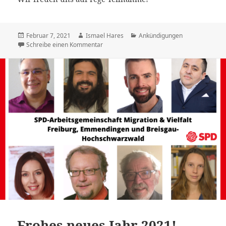
Veröffentlicht
Autor
Kategorien
Februar 7, 2021
Ismael Hares
Ankündigungen
am
zu Deutsche Waffen für Diktatoren und Terr
Schreibe einen Kommentar
Frohes neues Jahr 2021!