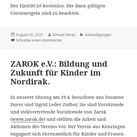
Der Eintritt ist kostenlos. Die dann gültigen
Coronaregeln sind zu beachten.
Veröffentlicht
Autor
Kategorien
August 16, 2021
Ismael Hares
Ankündigungen
am
zu Lesung mit Birgit Hummler am 02.09.202
Schreibe einen Kommentar
ZAROK e.V.: Bildung und
Zukunft für Kinder im
Nordirak.
In unserer Sitzung am 19.4. besuchten uns Susanne
Dorer und Sigrid Leder-Zuther, Sie sind Vorsitzende
und stellvertretende Vorsitzende von Zarok
(
www.zarok.de
) und stellten die Arbeit und
Aktionen des Vereins vor. Der Verein aus Kenzingen
engagiert sich ehrenamtlich für Kinder und Frauen