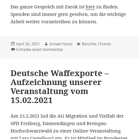
Das ganze Gespräch mit Zarok ist
hier
zu finden.
Spenden sind immer gern gesehen, um die wichtige
Arbeit weiter vorantreiben zu können.
Veröffentlicht
Autor
Kategorien
April 26, 2021
Ismael Hares
Berichte / Events
am
zu ZAROK e.V.: Bildung und Zukunft für Kinde
Schreibe einen Kommentar
Deutsche Waffexporte –
Aufzeichnung unserer
Veranstaltung vom
15.02.2021
Am 15.2.2021 lud die AG Migration und Vielfalt der
SPD Freiburg, Emmendingen und Breisgau-
Hochschwarzwald zu einer Online-Veranstaltung
mit Lars Castellucci ein. Er ist Mitglied im Bundestag